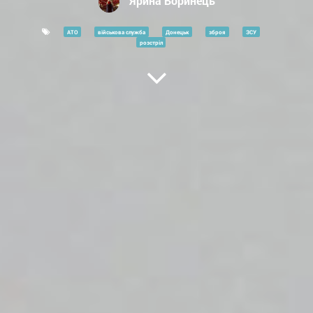
Ярина Боринець
АТО
військова служба
Донецьк
зброя
ЗСУ
розстріл