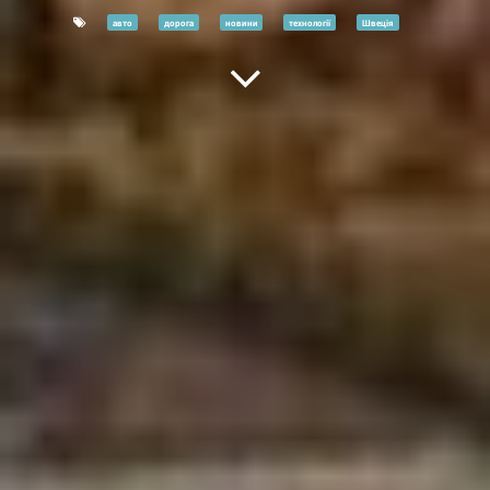
авто
дорога
новини
технології
Швеція