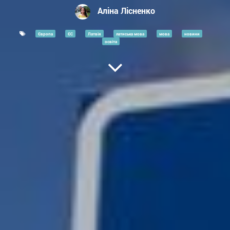
Аліна Лісненко
Європа
ЄС
Латвія
латиська мова
мова
новини
освіта