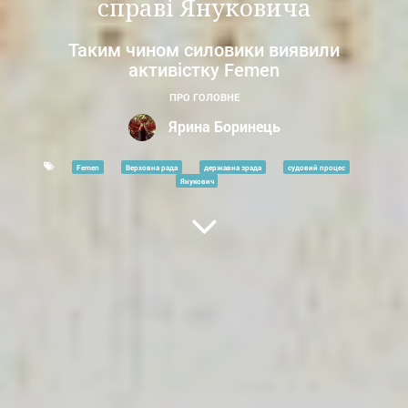
справі Януковича
Таким чином силовики виявили
активістку Femen
ПРО ГОЛОВНЕ
Ярина Боринець
Femen
Верховна рада
державна зрада
судовий процес
Янукович