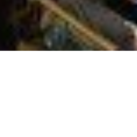
Українське міжфракційне
депутатське об'єднання
"Рівні можливості" засудило
дії силовиків, які
перевіряли жінок-
журналістів при вході в зал