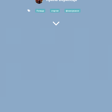
Польща
стартап
фінансування