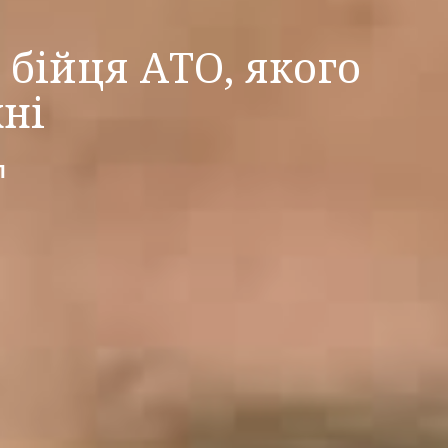
бійця АТО, якого
ні
л