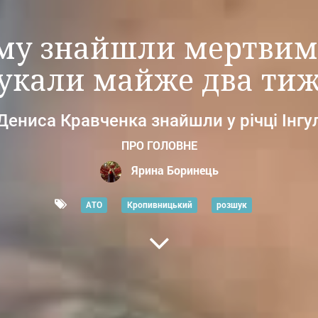
у знайшли мертвим 
укали майже два тиж
Дениса Кравченка знайшли у річці Інгу
ПРО ГОЛОВНЕ
Ярина Боринець
АТО
Кропивницький
розшук