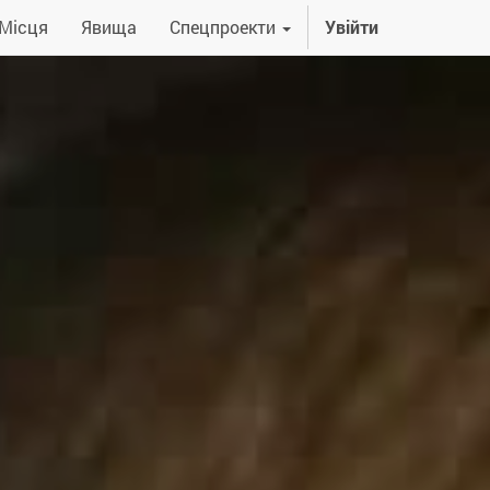
Місця
Явища
Спецпроекти
Увійти