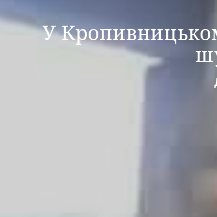
У Кропивницьком
ш