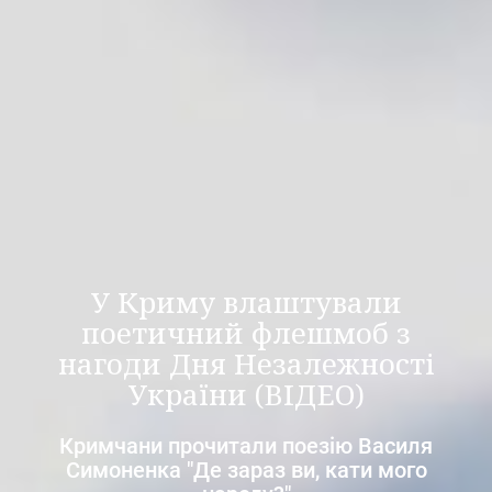
У Криму влаштували
поетичний флешмоб з
нагоди Дня Незалежності
України (ВІДЕО)
Кримчани прочитали поезію Василя
Симоненка "Де зараз ви, кати мого