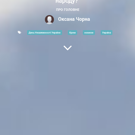
народу?"
ПРО ГОЛОВНЕ
Оксана Чорна
День Незалежності України
Крим
новини
Україна