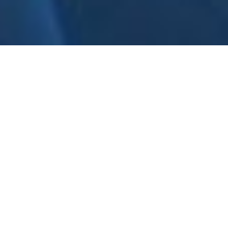
Жителі Севастополя,
Сімферополя, Бахчисарая і
Феодосії підготували
зворушливе відеопривітання
до Дня Незалежності України
Про це повідомляє видання
"Крим.Реалії".
Автори відео відзначили, що локації для зйомок
були обрані невипадково. Так, у ролик потрапив