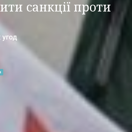
ити санкції проти
 угод
я