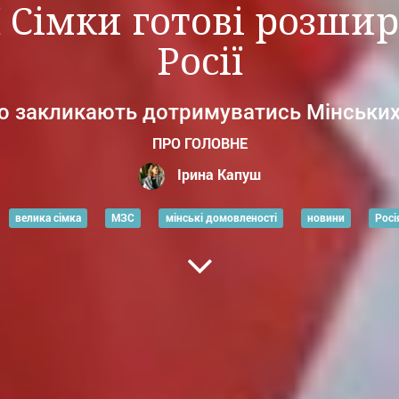
ї Сімки готові розшир
Росії
ю закликають дотримуватись Мінських
ПРО ГОЛОВНЕ
Ірина Капуш
велика сімка
МЗС
мінські домовленості
новини
Росі