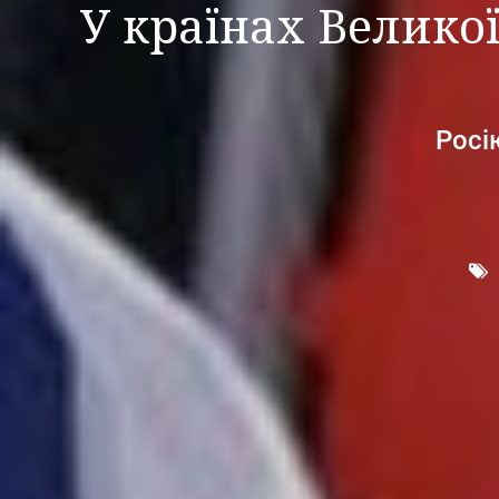
У країнах Велико
Росі