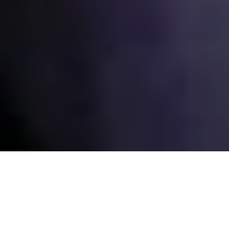
Всекитайські збори народних
представників 11 березня