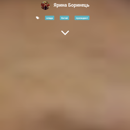
Ярина Боринець
влада
Китай
президент