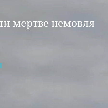
шли мертве немовля
я