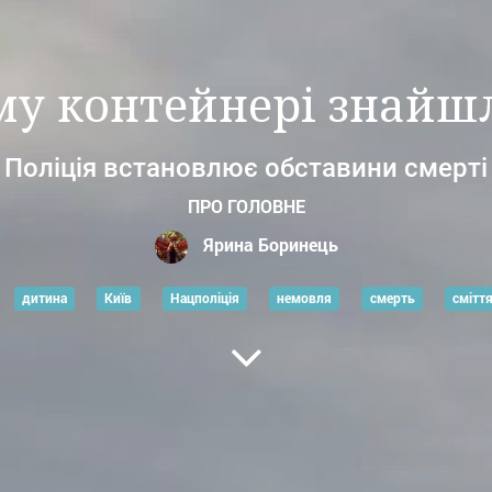
ому контейнері знай
Поліція встановлює обставини смерті
ПРО ГОЛОВНЕ
Ярина Боринець
дитина
Київ
Нацполіція
немовля
смерть
смітт