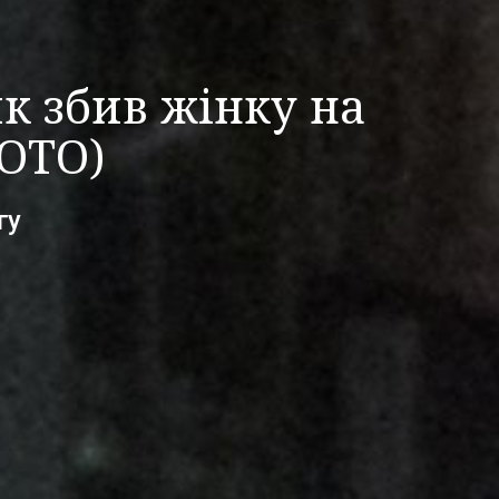
ик збив жінку на
ОТО)
гу