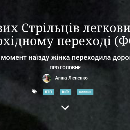
вих Стрільців легков
охідному переході (Ф
 момент наїзду жінка переходила доро
ПРО ГОЛОВНЕ
Аліна Лісненко
ДТП
Київ
новини