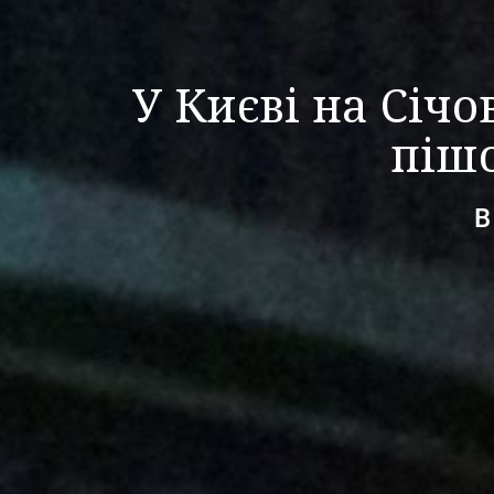
У Києві на Січо
піш
В