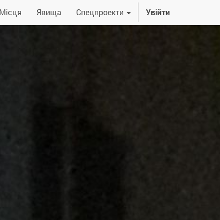
Місця
Явища
Спецпроекти
Увійти