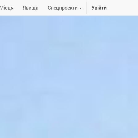
Місця
Явища
Спецпроекти
Увійти