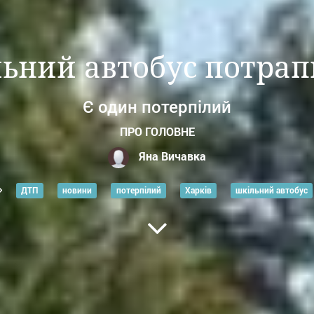
льний автобус потрап
Є один потерпілий
ПРО ГОЛОВНЕ
Яна Вичавка
ДТП
новини
потерпілий
Харків
шкільний автобус