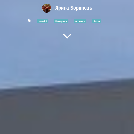
Ярина Боринець
загиблі
Кемерово
пожежа
Росія