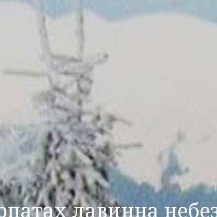
рпатах лавинна небе