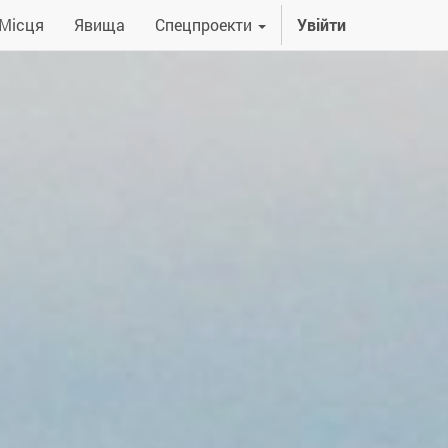
Місця
Явища
Спецпроекти
Увійти