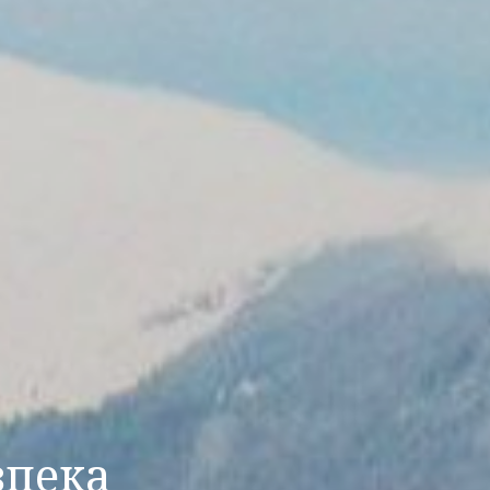
зпека