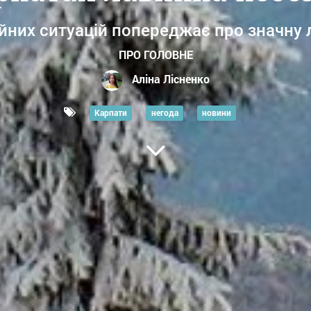
них ситуацій попереджає про значну 
ПРО ГОЛОВНЕ
Аліна Лісненко
Карпати
негода
новини