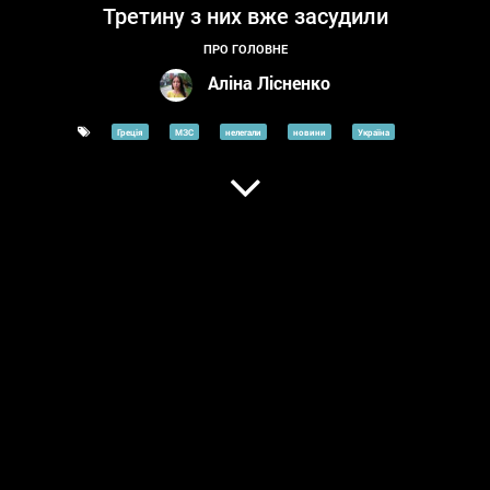
Третину з них вже засудили
ПРО ГОЛОВНЕ
Аліна Лісненко
Греція
МЗС
нелегали
новини
Україна