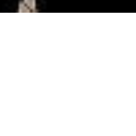
За звинуваченнями у
перевезенні нелегальних
мігрантів до Греції
затримали 120 українських
громадян
42 українських моряки вже засуджені до
позбавлення волі на термін від 8 до 25 років,
заявив директор Департаменту консульської
служби МЗС Сергій Погорельцев, передає
"5
канал"
.