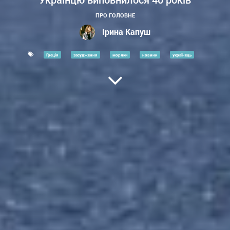
Українцю виповнилося 40 років
ПРО ГОЛОВНЕ
Ірина Капуш
Греція
засудження
моряки
новини
українець