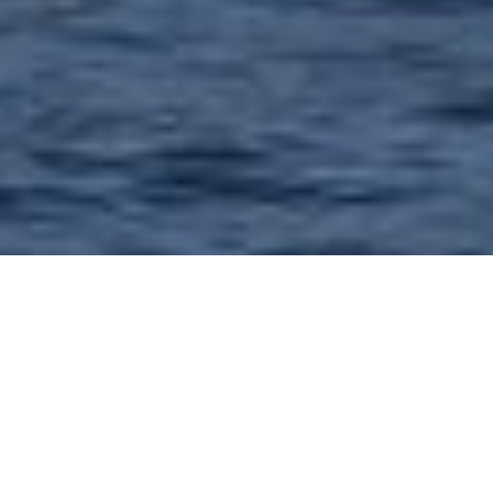
12 березня у Греції черговий
український моряк отримав
великий термін за
обвинуваченнями в