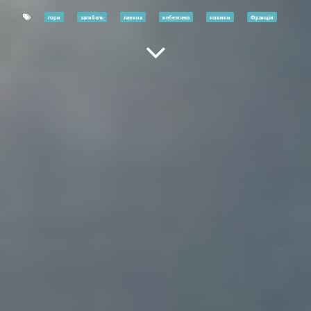
гори
загибель
лавина
небезпека
новини
Франція