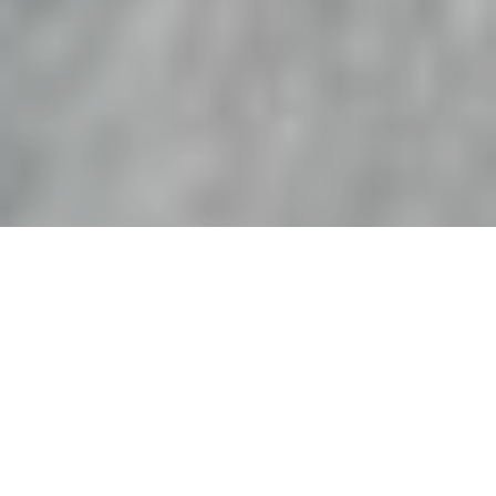
Французькі гірські
рятувальники повідомили
про загибель однією людини
та поранення ще трьох
внаслідок сходження лавини в