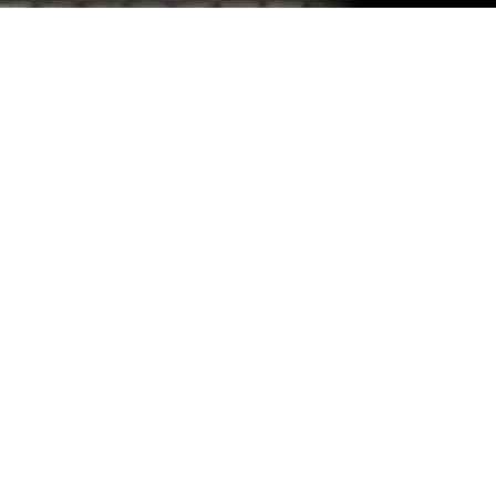
Злочинцю ввели ін'єкцію з
трьох препаратів, один з яких
ще не проходив випробування
У США, в штаті Флорида стратили першого
білого чоловіка за вбивство на ґрунті расизму,
використавши для цього новий препарат.
Про це повідомляє
УНІАН
з посилання
на Associated Press.
Чоловік вбив темношкірого та
латиноамериканця. Влада повідомила, що 53-
річному Марку Асаю ввели ін'єкцію з трьох