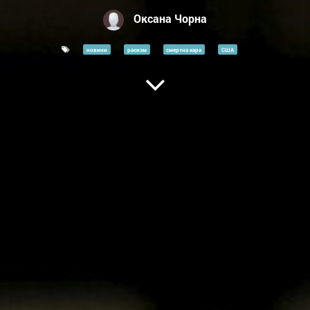
Оксана Чорна
новини
расизм
смертна кара
США