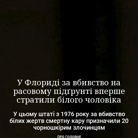
У Флориді за вбивство на
расовому підґрунті вперше
стратили білого чоловіка
У цьому штаті з 1976 року за вбивство
білих жертв смертну кару призначили 20
чорношкірим злочинцям
ПРО ГОЛОВНЕ