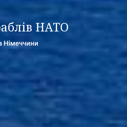
раблів НАТО
та Німеччини