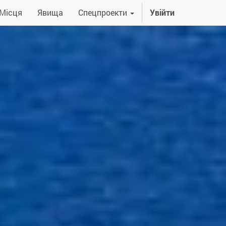
Місця
Явища
Спецпроекти
Увійти