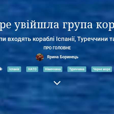
ре увійшла група ко
пи входять кораблі Іспанії, Туреччини 
ПРО ГОЛОВНЕ
Ярина Боринець
Іспанія
НАТО
Німеччина
Туреччина
Чорне море