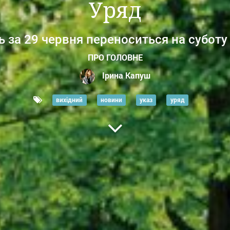
Уряд
 за 29 червня переноситься на суботу
ПРО ГОЛОВНЕ
Ірина Капуш
вихідний
новини
указ
уряд