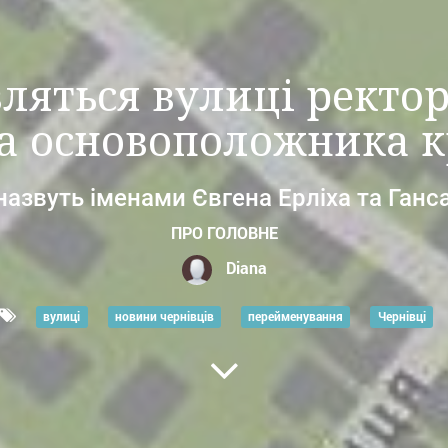
вляться вулиці ректо
та основоположника 
назвуть іменами Євгена Ерліха та Ганс
ПРО ГОЛОВНЕ
Diana
вулиці
новини чернівців
перейменування
Чернівці