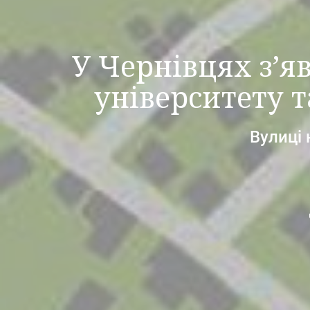
У Чернівцях з’я
університету 
Вулиці 