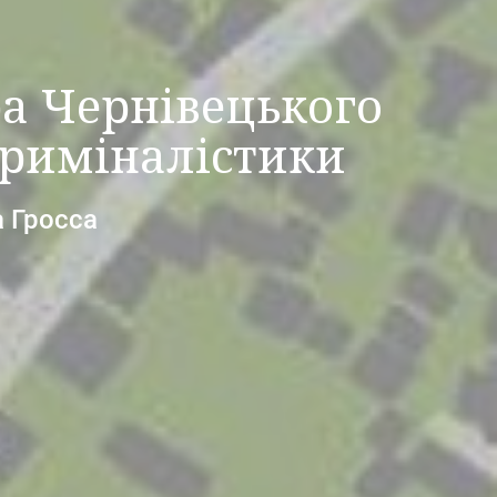
ра Чернівецького
криміналістики
а Гросса