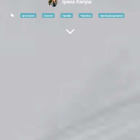
Ірина Капуш
зростання
новини
тарифи
Чернівці
чернівціводоканал