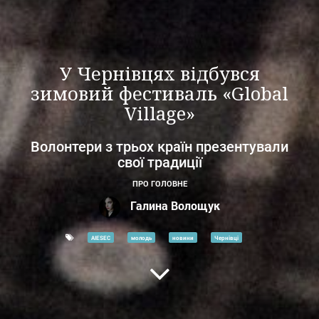
У Чернівцях відбувся
зимовий фестиваль «Global
Village»
Волонтери з трьох країн презентували
свої традиції
ПРО ГОЛОВНЕ
Галина Волощук
AIESEC
молодь
новини
Чернівці