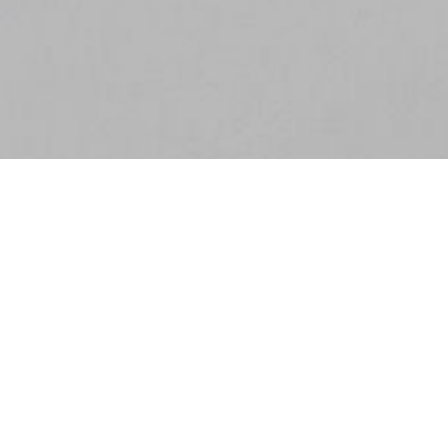
Цього року у фестивалі
взяли учать 7 волонтерів із
Перу, Індонезії та Китаю
««Global Village» відбувається двічі на
рік. Волонтери, які приїжджають до
України, представляють свою