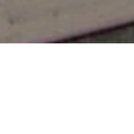
13 червня у Центрі культури
"Вернісаж" відбувся
"UrbanTalks Львів &
Чернівці: Як спільними
зусиллями зробити наші
міста кращими?"