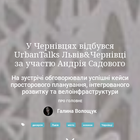
У Чернівцях відбувся
UrbanTalks Львів&Чернівці
за участю Андрія Садового
На зустрічі обговорювали успішні кейси
просторового планування, інтегрованого
розвитку та велоінфраструктури
ПРО ГОЛОВНЕ
Галина Волощук
дискусія
Львів
місто
новини
Чернівці