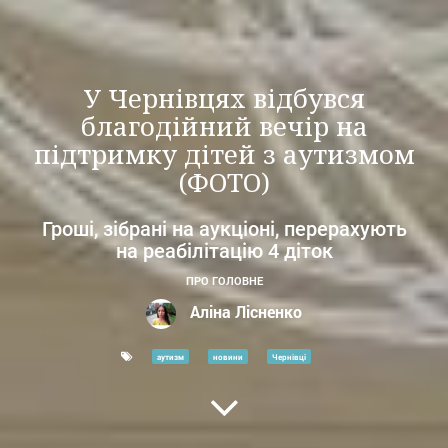
У Чернівцях відбувся
благодійний вечір на
підтримку дітей з аутизмом
(ФОТО)
Гроші, зібрані на аукціоні, перерахують
на реабілітацію 4 діток
ПРО ГОЛОВНЕ
Аліна Лісненко
аутизм
новини
Чернівці