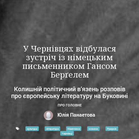
У Чернівцях відбулася
зустріч із німецьким
письменником Гансом
Берґелем
Колишній політичний в’язень розповів
про європейську літературу на Буковині
ПРО ГОЛОВНЕ
Юлія Панаетова
культура
література
Німеччина
новини
Румунія
Чернівці