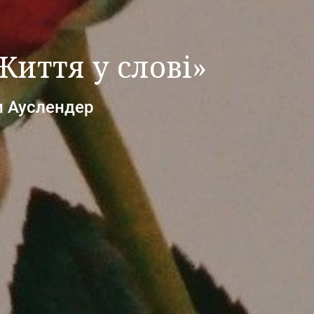
Життя у слові»
и Ауслендер