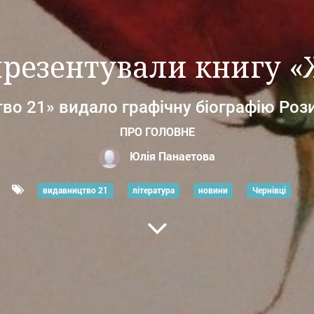
резентували книгу «
во 21» видало графічну біографію Роз
ПРО ГОЛОВНЕ
Юлія Панаетова
видавництво 21
література
новини
Чернівці