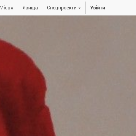
Місця
Явища
Спецпроекти
Увійти