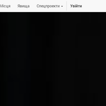
Місця
Явища
Спецпроекти
Увійти