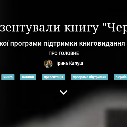
зентували книгу "Чер
ької програми підтримки книговидання 
ПРО ГОЛОВНЕ
Ірина Капуш
книга
новини
презентація
програма підтримки
Чернів