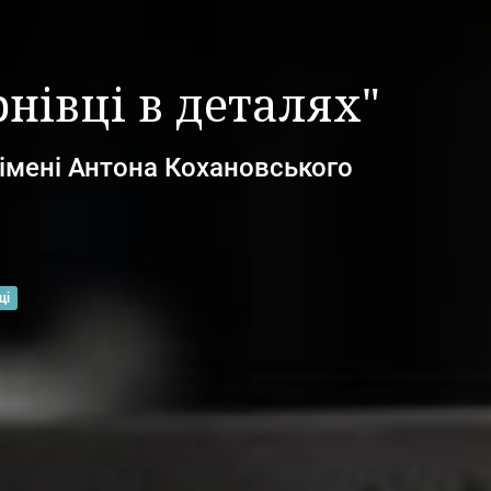
нівці в деталях"
імені Антона Кохановського
ці