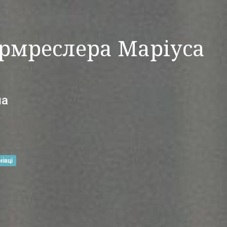
армреслера Маріуса
на
нівці