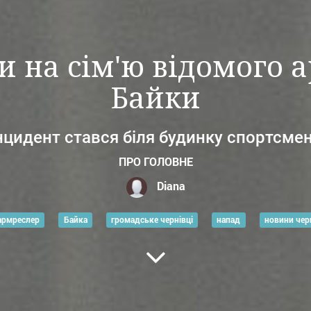
и на сім'ю відомого 
Байки
нцидент стався біля будинку спортсме
ПРО ГОЛОВНЕ
Diana
армреслер
Байка
громадське чернівці
напад
новини чер