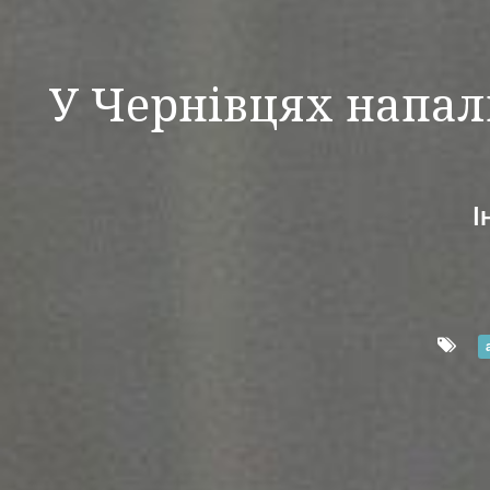
У Чернівцях напал
І