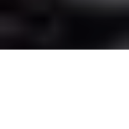
У Чернівцях винуватця
смертельної ДТП на
проспекті Незалежності, в
результаті якої загинула 19-
річна студентка, засуджено
до 6,5 років позбавлення