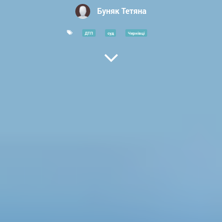
Буняк Тетяна
ДТП
суд
Чернівці