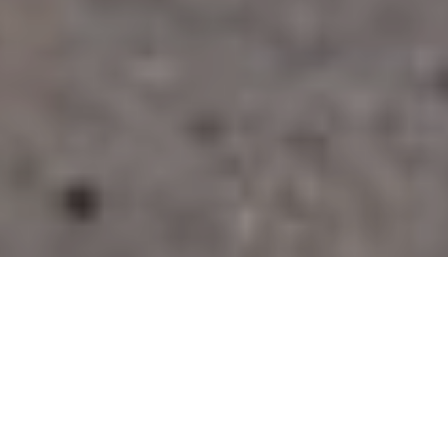
У Чернівецькій міській раді
мер та чиновники
дискутували з водіями про