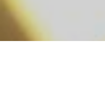
21 березня Управління
культури Чернівецької
облдержадміністрації уклало
контракти з переможцями
конкурсних доборів на посади
керівників обласних закладів