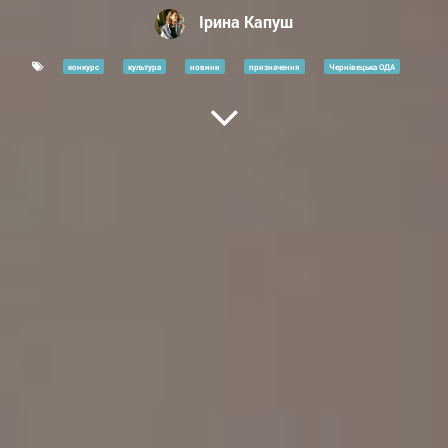
Ірина Капуш
конкурс
культура
новини
призначення
Чернівецька ОДА