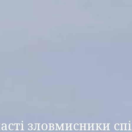
ласті зловмисники сп