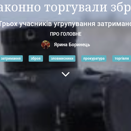
аконно торгували зб
Трьох учасників угрупування затриман
ПРО ГОЛОВНЕ
Ярина Боринець
затримання
зброя
зловмисники
прокуратура
торгівля