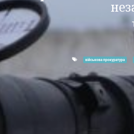
нез
військова прокуратура