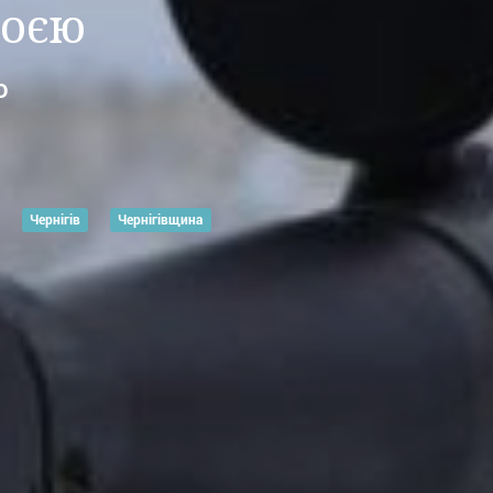
роєю
о
Чернігів
Чернігівщина