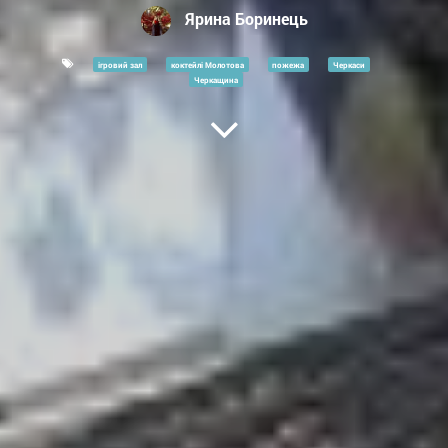
Ярина Боринець
ігровий зал
коктейлі Молотова
пожежа
Черкаси
Черкащина