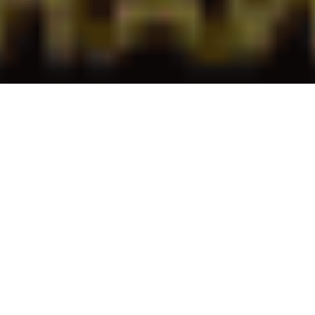
З дитинства Володимир
Громик має проблеми зі
здоров’ям – горб на спині. Та
незважаючи на цю ваду,
чоловік став журналістом,
збудував велику сім’ю, а від
початку російсько-