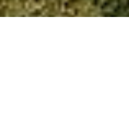
12 липня в університеті
розпочався прийом
документів від абітурієнтів на
основі повної загальної
середньої освіти
Чернівецький національний університет імені
Юрія Федьковича посів 9 місце у
консолідованому щорічному рейтингу вищих
навчальних закладів, повідомляє
Освіта.ua
.