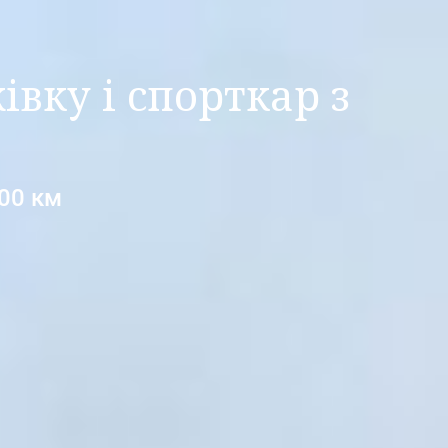
вку і спорткар з
00 км