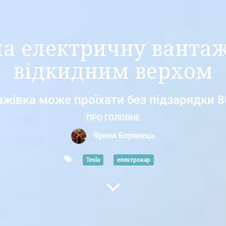
ла електричну вантажі
відкидним верхом
ажівка може проїхати без підзарядки 8
ПРО ГОЛОВНЕ
Ярина Боринець
Tesla
електрокар