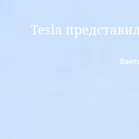
Tesla представи
Вант