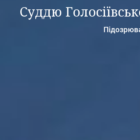
Суддю Голосіївськ
Підозрюва