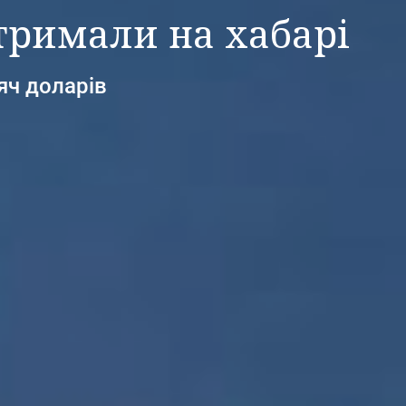
атримали на хабарі
яч доларів