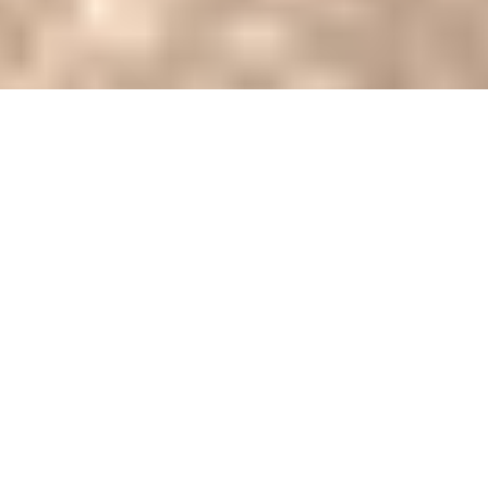
Двох юнаків доставили в
реанімацію внаслідок
стрілянини, яку відкрив
місцевий житель з
мисливського карабіну
Подія трапилася у селищі Малинівка Харківської
області.
Про це повідомляє
прес-служба
поліції