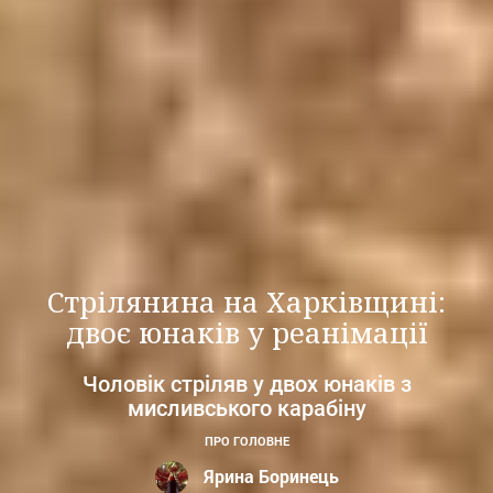
Стрілянина на Харківщині:
двоє юнаків у реанімації
Чоловік стріляв у двох юнаків з
мисливського карабіну
ПРО ГОЛОВНЕ
Ярина Боринець