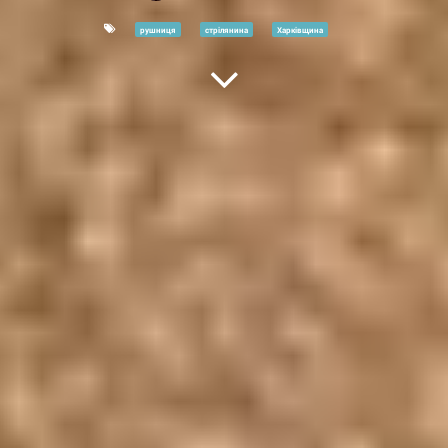
рушниця
стрілянина
Харківщина