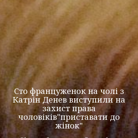
Сто француженок на чолі з
Катрін Денев виступили на
захист права
чоловіків"приставати до
жінок"