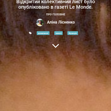
Відкритий колективний лист було
опубліковано в газеті Le Monde.
ПРО ГОЛОВНЕ
Аліна Лісненко
домагання
захист
Франція