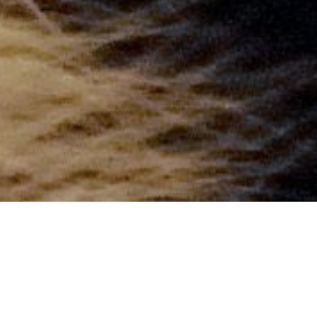
Сто відомих француженок
виступили проти масової