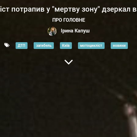
ст потрапив у "мертву зону" дзеркал 
ПРО ГОЛОВНЕ
Ірина Капуш
ДТП
загибель
Київ
мотоцикліст
новини