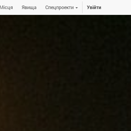
Місця
Явища
Спецпроекти
Увійти