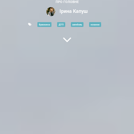
ПРО ГОЛОВНЕ
Ірина Капуш
Буковина
ДТП
загибель
новини