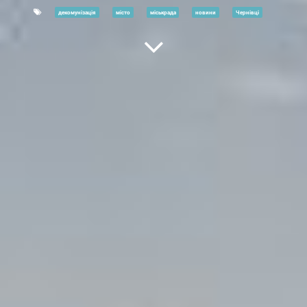
декомунізація
місто
міськрада
новини
Чернівці