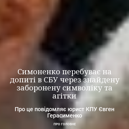
Симоненко перебуває на
допиті в СБУ через знайдену
заборонену символіку та
агітки
Про це повідомляє юрист КПУ Євген
Герасименко
ПРО ГОЛОВНЕ