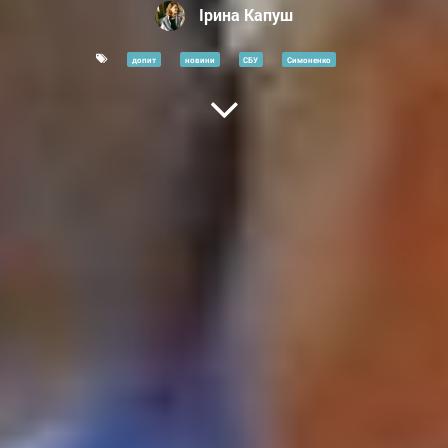
Ірина Капуш
допит
новини
СБУ
Симоненко