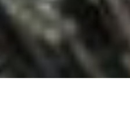
Служба безпеки України
проводить допит Петра