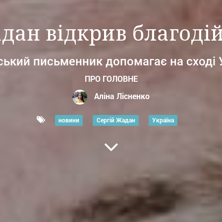
адан відкрив благоді
ський письменник допомагає на сході 
ПРО ГОЛОВНЕ
Аліна Лісненко
новини
Сергій Жадан
Україна