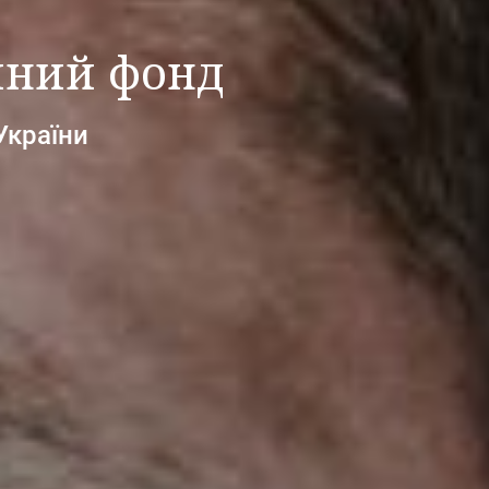
йний фонд
України