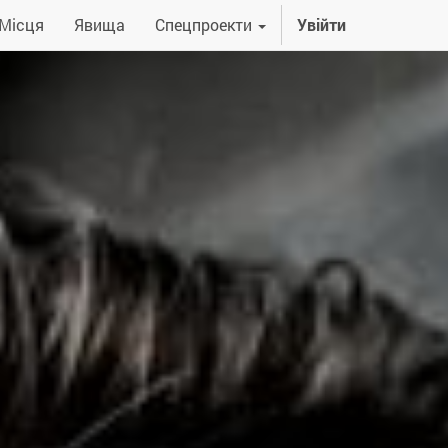
Місця
Явища
Спецпроекти
Увійти