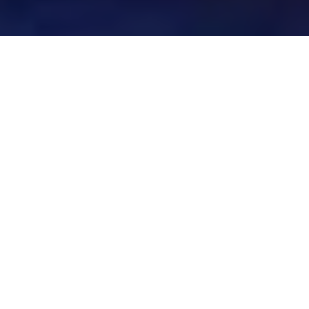
30 травня у Галереї на
Штейнбарга відбулась
презентація книги
«Чернівці. Антикварні
нариси» від «Видавництва
21»
Про роботу над виданням та історії головних
героїв книги розповіли почесний консул
Австрії у Чернівцях Сергій Осачук та
начальник Чернівецької митниці ДФС Микола