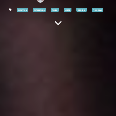
культура
література
люди
місто
новини
Чернівці