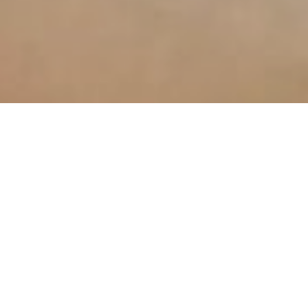
Співробітники служби
безпеки України затримали
бізнесмена з
самопроголошеної Донецької
народної республіки за
підозрою у фінансуванні