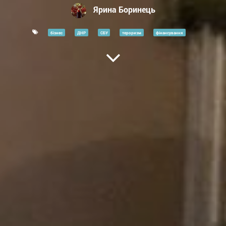
Ярина Боринець
бізнес
ДНР
СБУ
тероризм
фінансування