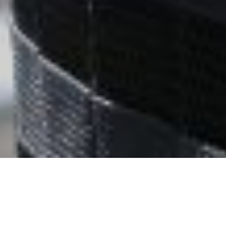
СБУ оприлюднила