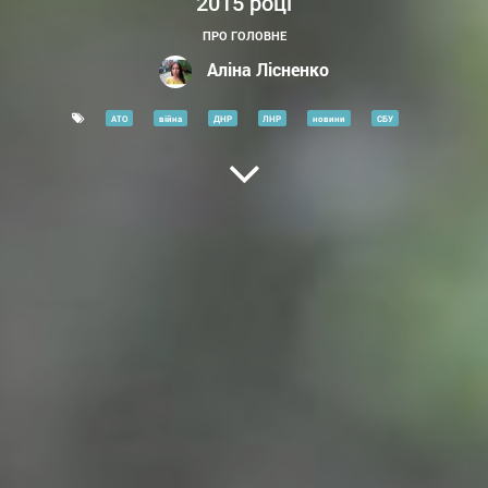
2015 році
ПРО ГОЛОВНЕ
Аліна Лісненко
АТО
війна
ДНР
ЛНР
новини
СБУ