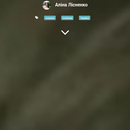
Аліна Лісненко
новини
політика
Україна