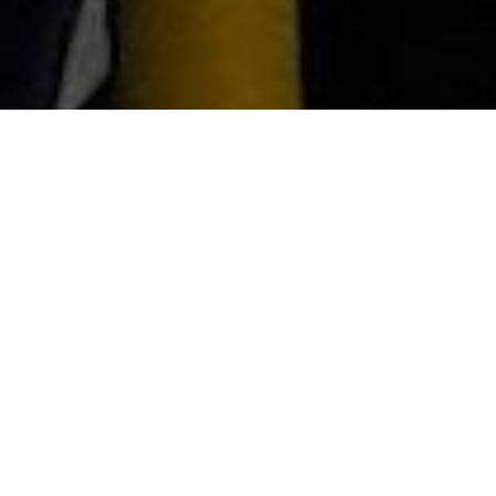
оняття Safe Space – не нове, прийшло до нас 
ША і є досить популярним у Європі. Дослів
ерекладається як «безпечний простір».
озвинених демократичних країнах воно має єди
начення – тут може почувати себе комфортно 
езпечно кожен, не залежно від віри, яку сповіду
ольjру шкіри, культурного походженн
ізіологічних особливостей, мови, якою розмовл
, звичайно, своєї сексуальної орієнтації.